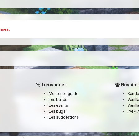
nses.
Liens utiles
Nos Ami
Monter en grade
Sand
Les builds
Vanill
Les events
Vanill
Les bugs
PVP-FA
Les suggestions