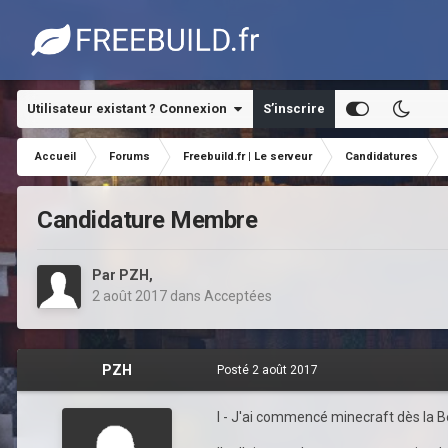
Utilisateur existant ? Connexion
S’inscrire
Accueil
Forums
Freebuild.fr | Le serveur
Candidatures
Candidature Membre
Par
PZH
,
2 août 2017
dans
Acceptées
PZH
Posté
2 août 2017
I - J'ai commencé minecraft dès la Bê