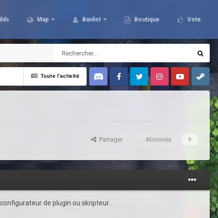
ilds
Map
Banlist
Boutique
Vote
Toute l’activité
Discord
Facebook
Twitter
Instagram
Youtube
Steam
Partager
Abonnés
0
configurateur de plugin ou skripteur..