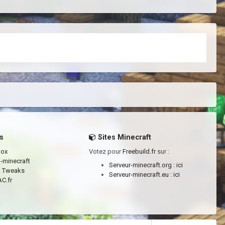
s
Sites Minecraft
box
Votez pour
Freebuild.fr
sur :
a-minecraft
Serveur-minecraft.org :
ici
a Tweaks
Serveur-minecraft.eu :
ici
C.fr