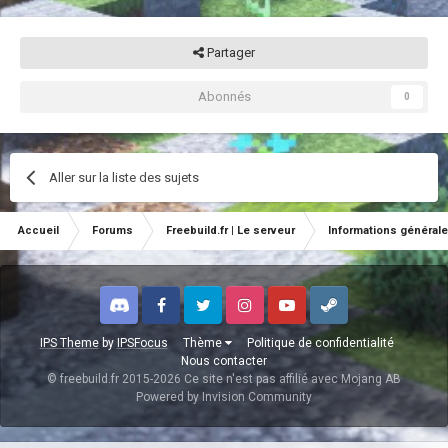
Partager
Abonnés
0
Aller sur la liste des sujets
Accueil
Forums
Freebuild.fr | Le serveur
Informations général
Discord
Facebook
Twitter
Instagram
Youtube
Steam
IPS Theme
by
IPSFocus
Thème
Politique de confidentialité
Nous contacter
© freebuild.fr 2015-2026 Ce site n'est pas affilié avec Mojang AB
Powered by Invision Community