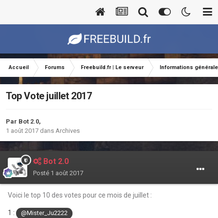
Accueil
Forums
Freebuild.fr | Le serveur
Informations général
Top Vote juillet 2017
Par
Bot 2.0
,
1 août 2017
dans
Archives
Bot 2.0
Posté
1 août 2017
Voici le top 10 des votes pour ce mois de juillet :
1 :
@Mister_Ju2222