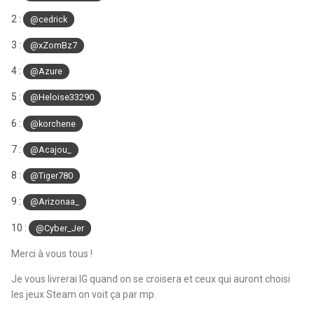
2 :
@cedrick
3 :
@xZomBz7
4 :
@Azure
5 :
@Heloise33290
6 :
@korchene
7 :
@Acajou_
8 :
@Tiger780
9 :
@Arizonaa_
10 :
@Cyber_Jer
Merci à vous tous !
Je vous livrerai IG quand on se croisera et ceux qui auront choisi
les jeux Steam on voit ça par mp.