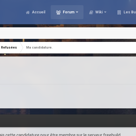
Accueil
Forum
Wiki
Les Bu
Refusées
Ma candidature.
 fais cette candidature pour être membre sur le serveur freebuild.