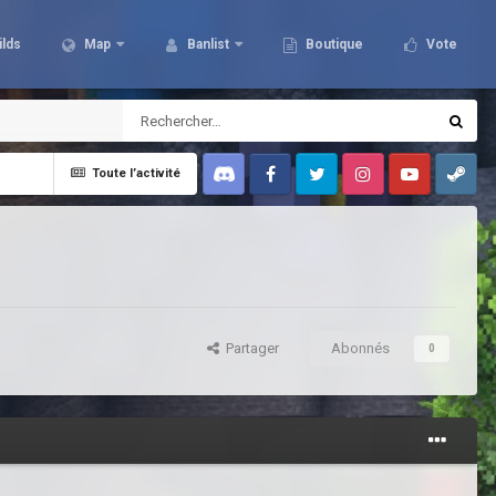
ilds
Map
Banlist
Boutique
Vote
Toute l’activité
Discord
Facebook
Twitter
Instagram
Youtube
Steam
Partager
Abonnés
0