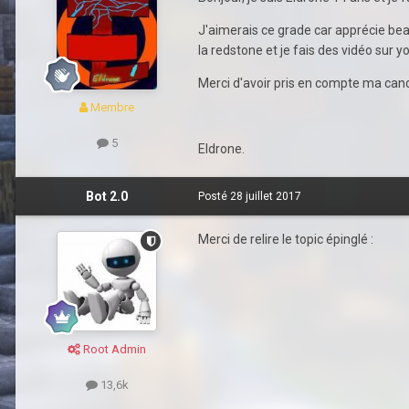
J'aimerais ce grade car apprécie beauc
la redstone et je fais des vidéo sur 
Merci d'avoir pris en compte ma can
Membre
5
Eldrone.
Bot 2.0
Posté
28 juillet 2017
Merci de relire le topic épinglé :
Root Admin
13,6k