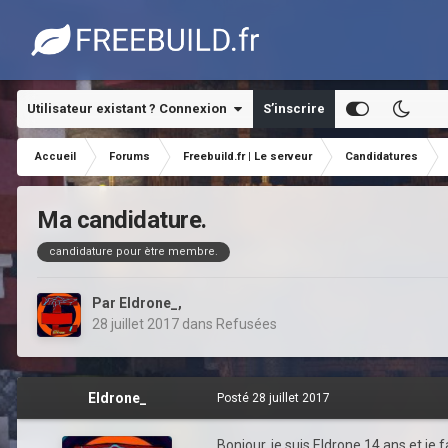
Utilisateur existant ? Connexion
S’inscrire
Accueil
Forums
Freebuild.fr | Le serveur
Candidatures
Ma candidature.
candidature pour ètre membre.
Par
Eldrone_
,
28 juillet 2017
dans
Refusées
Eldrone_
Posté
28 juillet 2017
Bonjour, je suis Eldrone 14 ans et je