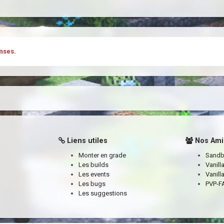
nses.
Liens utiles
Nos Ami
Monter en grade
Sand
Les builds
Vanill
Les events
Vanill
Les bugs
PVP-FA
Les suggestions