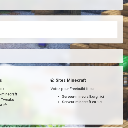
s
Sites Minecraft
box
Votez pour
Freebuild.fr
sur :
a-minecraft
Serveur-minecraft.org :
ici
a Tweaks
Serveur-minecraft.eu :
ici
C.fr