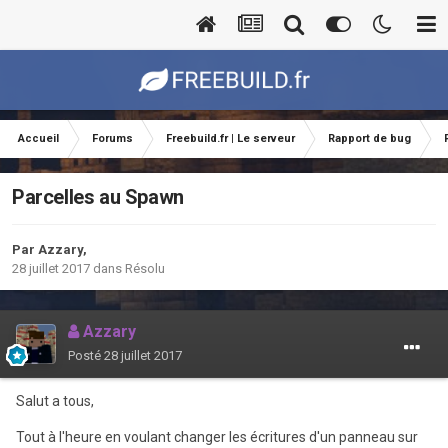
Accueil
Forums
Freebuild.fr | Le serveur
Rapport de bug
Parcelles au Spawn
Par
Azzary
,
28 juillet 2017
dans
Résolu
Azzary
Posté
28 juillet 2017
Salut a tous,
Tout à l'heure en voulant changer les écritures d'un panneau sur