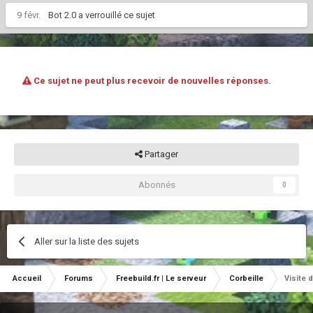
9 févr.
Bot 2.0
a verrouillé ce sujet
Ce sujet ne peut plus recevoir de nouvelles réponses.
Partager
Abonnés
0
Aller sur la liste des sujets
Accueil
Forums
Freebuild.fr | Le serveur
Corbeille
Visite 