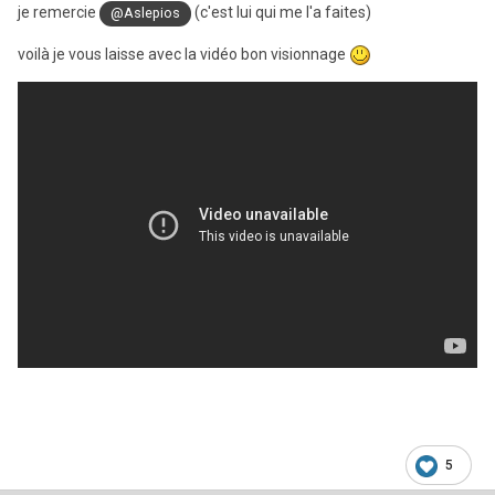
je remercie
(c'est lui qui me l'a faites)
@Aslepios
voilà je vous laisse avec la vidéo bon visionnage
5