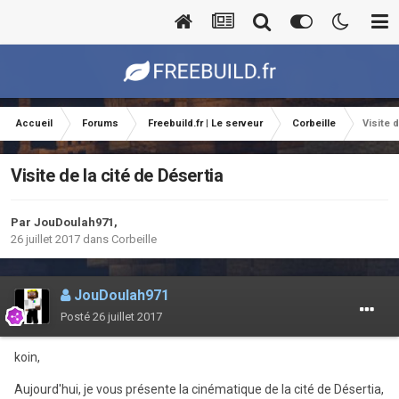
Accueil
Forums
Freebuild.fr | Le serveur
Corbeille
Visite 
Visite de la cité de Désertia
Par
JouDoulah971
,
26 juillet 2017
dans
Corbeille
JouDoulah971
Posté
26 juillet 2017
koin,
Aujourd'hui, je vous présente la cinématique de la cité de Désertia,