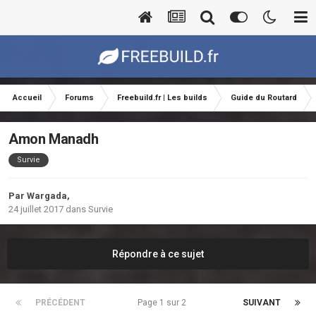
Accueil
Forums
Freebuild.fr | Les builds
Guide du Routard
Amon Manadh
Survie
Par
Wargada
,
24 juillet 2017
dans
Survie
Répondre à ce sujet
PRÉCÉDENT
Page 1 sur 2
SUIVANT