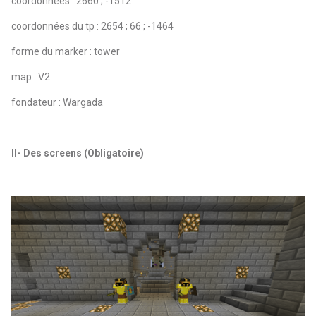
coordonnées :
2660 ; -1512
coordonnées du tp : 2654 ; 66 ; -1464
forme du marker : tower
map : V2
fondateur : Wargada
II- Des screens (Obligatoire)