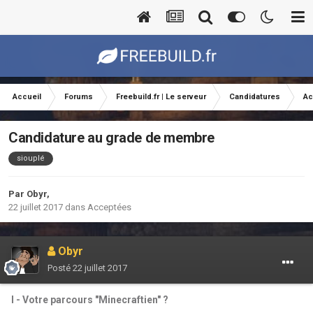
Accueil
Forums
Freebuild.fr | Le serveur
Candidatures
Ac
Candidature au grade de membre
siouplé
Par
Obyr
,
22 juillet 2017
dans
Acceptées
Obyr
Posté
22 juillet 2017
I - Votre parcours "Minecraftien" ?