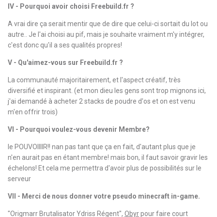
IV - Pourquoi avoir choisi Freebuild.fr ?
A vrai dire ça serait mentir que de dire que celui-ci sortait du lot ou
autre.. Je l'ai choisi au pif, mais je souhaite vraiment m'y intégrer,
c'est donc qu'il a ses qualités propres!
V - Qu'aimez-vous sur Freebuild.fr ?
La communauté majoritairement, et l'aspect créatif, très
diversifié et inspirant. (et mon dieu les gens sont trop mignons ici,
j'ai demandé à acheter 2 stacks de poudre d'os et on est venu
m'en offrir trois)
VI - Pourquoi voulez-vous devenir Membre?
le POUVOIIIIR!! nan pas tant que ça en fait, d'autant plus que je
n'en aurait pas en étant membre! mais bon, il faut savoir gravir les
échelons! Et cela me permettra d'avoir plus de possibilités sur le
serveur
VII - Merci de nous donner votre pseudo minecraft in-game.
"Origmarr Brutalisator Ydriss Régent",
Obyr
pour faire court