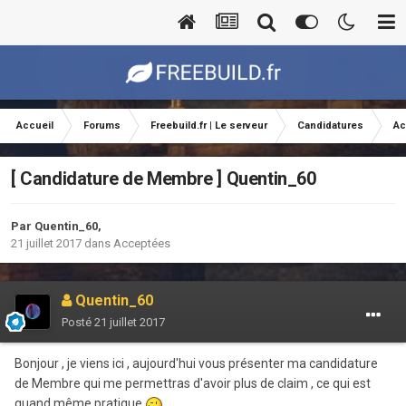
Accueil
Forums
Freebuild.fr | Le serveur
Candidatures
Ac
[ Candidature de Membre ] Quentin_60
Par
Quentin_60
,
21 juillet 2017
dans
Acceptées
Quentin_60
Posté
21 juillet 2017
Bonjour , je viens ici , aujourd'hui vous présenter ma candidature
de Membre qui me permettras
d'avoir plus de claim , ce qui est
quand même pratique
.