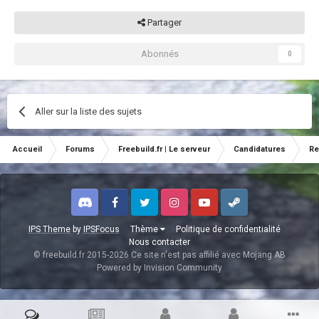
Partager
Abonnés
0
Aller sur la liste des sujets
Accueil
Forums
Freebuild.fr | Le serveur
Candidatures
Re
Discord
Facebook
Twitter
Instagram
Youtube
Steam
IPS Theme
by
IPSFocus
Thème
Politique de confidentialité
Nous contacter
© freebuild.fr 2015-2026 Ce site n'est pas affilié avec Mojang AB
Powered by Invision Community