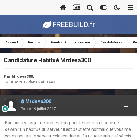
Accueil
Forums
Freebuild.fr | Le serveur
Candidatures
Re
Candidature Habitué Mrdeva300
Par
Mrdeva300
,
19 juillet 2017
dans
Refusées
Mrdeva300
Posté
19 juillet 2017
Bonjour a vous je me présente ici pour tenter ma chance de
devenir un habitué du serveur il est peut être normal que vous me
voyez peu sur le serveur cela est due au fait que je suis québécois