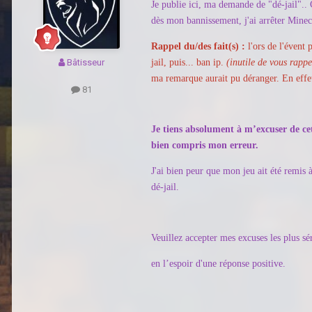
Je publie ici, ma demande de "dé-jail".. C
dès mon bannissement, j'ai arrêter Minec
Rappel du/des fait(s) :
l'ors de l'évent 
Bâtisseur
jail, puis... ban ip.
(inutile de vous rapp
ma remarque aurait pu déranger. En effet
81
Je tiens absolument à m’excuser de cet
bien compris mon erreur.
J'ai bien peur que mon jeu ait été remis à
dé-jail.
Veuillez accepter mes excuses les plus sé
en l’espoir d'une réponse positive.