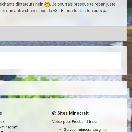
s méchants dictateurs hein
. Je pourrais presque te reban juste
er une autre chance pour la v3... Et non tu n'as toujours pas
s
Sites Minecraft
box
Votez pour
Freebuild.fr
sur :
a-minecraft
Serveur-minecraft.org :
ici