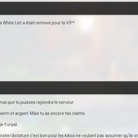
a White List a était remove pour la V3^^
mal que tu puisses rejoindre le serveur.
perm et argent. Mais tu as encore tes claims.
e t'unjail.
ie/dictature c'est bon pour les kikoo ne voulant pas assumer qu'ils ont fa