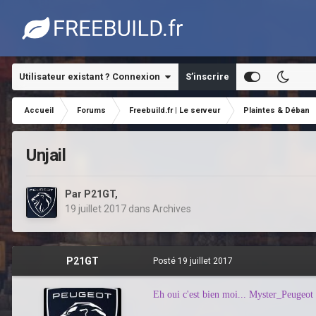
Utilisateur existant ? Connexion
S’inscrire
Accueil
Forums
Freebuild.fr | Le serveur
Plaintes & Déban
Unjail
Par
P21GT
,
19 juillet 2017
dans
Archives
P21GT
Posté
19 juillet 2017
Eh oui c'est bien moi... Myster_Peugeot ,