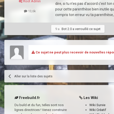
Root Admin
dire, si tu n'es pas d'accord c'est to
pour cette parenthèse bien inutile qu
13,6k
compris ton erreur vu ta parenthèse,
9 a
Bot 2.0
a verrouillé ce sujet
Ce sujet ne peut plus recevoir de nouvelles répo
Aller sur la liste des sujets
Freebuild.fr
Les Wiki
Du build et du fun, telles sont nos
Wiki Survie
lignes directrices ! Venez construire
Wiki Créatif