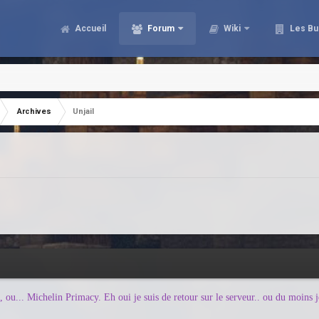
Accueil
Forum
Wiki
Les Bu
Archives
Unjail
 ou... Michelin Primacy. Eh oui je suis de retour sur le serveur.. ou du moins j