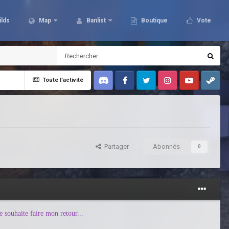
ilds
Map
Banlist
Boutique
Vote
Toute l’activité
Discord
Facebook
Twitter
Instagram
Youtube
Steam
Partager
Abonnés
0
e souhaite faire mon retour...