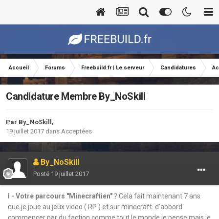
Accueil
Forums
Freebuild.fr | Le serveur
Candidatures
Ac
Candidature Membre By_NoSkill
Par
By_NoSkill
,
19 juillet 2017
dans
Acceptées
By_NoSkill
Posté
19 juillet 2017
I - Votre parcours "Minecraftien"
? Cela fait maintenant 7 ans
que je joue au jeux video ( RP ) et sur minecraft. d'abbord
commencer par du faction comme tout le monde je pense mais je