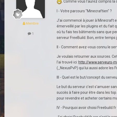
. Comme vous l'aurez compris la 
I - Votre parcours "Minecraftien"
J'ai commencé à jouer à Minecraft en 
Membre
émerveillé par les plugins et du fait
où tu fais tes bâtiments sans que pe
1
serveur FreeBuild. Bon, entre t
II - Comment avez-vous connu le ser
Je voulais retourner aux sources. Cet
l'ai trouvé ici:
http://www.serveurs-m
(_NexusPvP) qui lui aussi adore les F
III - Quel est le but/concept du serveu
Le but du serveur c'est s'amuser sans
succès à faire pour être dans les top
pour revendre et acheter certains ma
IV - Pourquoi avoir choisi Freebuild.fr
J'ai choisi Freebuild.fr car c'est le