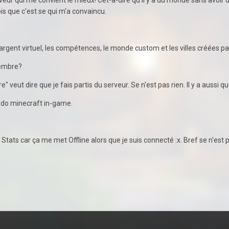
crois que c'est se qui m'a convaincu.
 l'argent virtuel, les compétences, le monde custom et les villes créées p
Membre?
eut dire que je fais partis du serveur. Se n'est pas rien. Il y a aussi q
eudo minecraft in-game.
s Stats car ça me met Offline alors que je suis connecté :x. Bref se n'est p