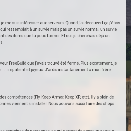
e me suis intéresser aux serveurs. Quand j'ai découvert ça j'étais
r qui ressemblait à un survie mais pas un survie normal, un survie
t des items que tu peux farmer. Et oui, je cherchais déjà un
t Faction modés.
erveur FreeBuild que j'avais trouvé été fermé. Plus excatement, je
 . . . impatient et joyeux. J'ai dis instantanément à mon frère
des compétences (Fly, Keep Armor, Keep XP, etc). Il y a plein de
rsonnes viennent si installer. Nous pouvons aussi faire des shops
ir des centaines de personnes, se qui permet de payer un serveur