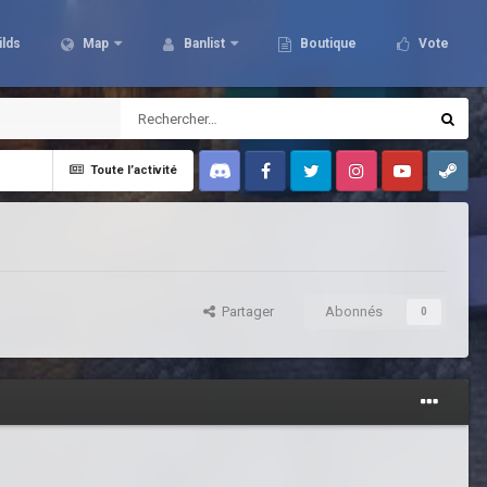
ilds
Map
Banlist
Boutique
Vote
Toute l’activité
Discord
Facebook
Twitter
Instagram
Youtube
Steam
Partager
Abonnés
0