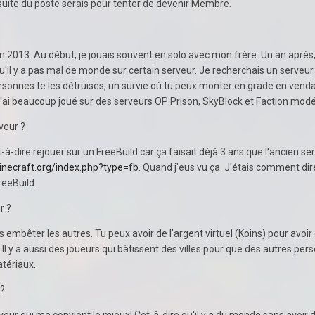
suite du poste serais pour tenter de devenir Membre.
 ?
2013. Au début, je jouais souvent en solo avec mon frère. Un an après, j
 qu'il y a pas mal de monde sur certain serveur. Je recherchais un serveu
rsonnes te les détruises, un survie où tu peux monter en grade en vendan
emps j'ai beaucoup joué sur des serveurs OP Prison, SkyBlock e
veur ?
-à-dire rejouer sur un FreeBuild car ça faisait déjà 3 ans que l'ancien s
inecraft.org/index.php?type=fb
. Quand j'eus vu ça. J'étais comment dire
reeBuild.
r ?
 embêter les autres. Tu peux avoir de l'argent virtuel (Koins) pour avoir 
. Il y a aussi des joueurs qui bâtissent des villes pour que des autres pe
tériaux.
 ?
 serveur qui me convient le mieux! Cet-à-dire qu'il y a du monde sans avo