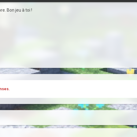
e. Bon jeu à toi !
nses.