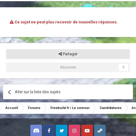
Ce sujet ne peut plus recevoir de nouvelles réponses.
Partager
Abonnés
0
Aller sur la liste des sujets
Accueil
Forums
Freebuild.fr | Le serveur
Candidatures
Ac
Discord
Facebook
Twitter
Instagram
Youtube
Steam