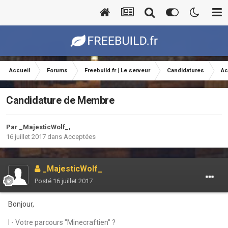
Accueil
Forums
Freebuild.fr | Le serveur
Candidatures
Ac
Candidature de Membre
Par
_MajesticWolf_
,
16 juillet 2017
dans
Acceptées
_MajesticWolf_
Posté
16 juillet 2017
Bonjour,
I - Votre parcours "Minecraftien" ?