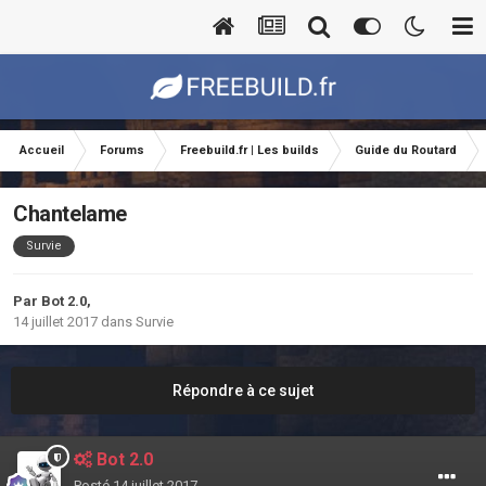
Accueil
Forums
Freebuild.fr | Les builds
Guide du Routard
Chantelame
Survie
Par
Bot 2.0
,
14 juillet 2017
dans
Survie
Répondre à ce sujet
Bot 2.0
Posté
14 juillet 2017