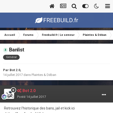
Accueil
Forums
Freebuild.fr | Le serveur
Plaintes & Déban
Banlist
Général
Par
Bot 2.0
,
14 juillet 2017
dans
Plaintes & Déban
Bot 2.0
Posté
14 juillet 2017
Retrouvez l'historique des bans, jail et kick ici