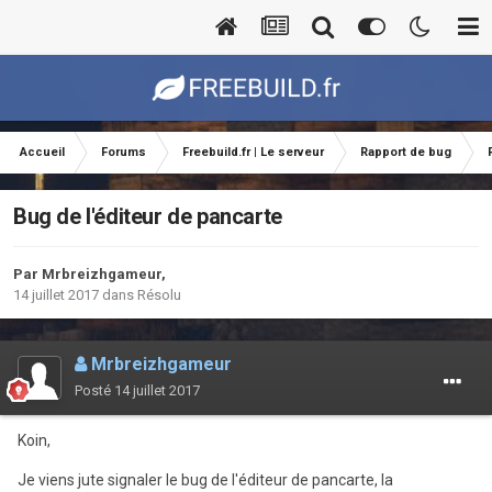
Accueil
Forums
Freebuild.fr | Le serveur
Rapport de bug
Bug de l'éditeur de pancarte
Par
Mrbreizhgameur
,
14 juillet 2017
dans
Résolu
Mrbreizhgameur
Posté
14 juillet 2017
Koin,
Je viens jute signaler le bug de l'éditeur de pancarte, la