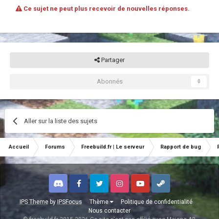
Ce sujet ne peut plus recevoir de nouvelles réponses.
Partager
Abonnés
0
Aller sur la liste des sujets
Accueil
Forums
Freebuild.fr | Le serveur
Rapport de bug
Discord
Facebook
Twitter
Instagram
Youtube
Steam
IPS Theme
by
IPSFocus
Thème
Politique de confidentialité
Nous contacter