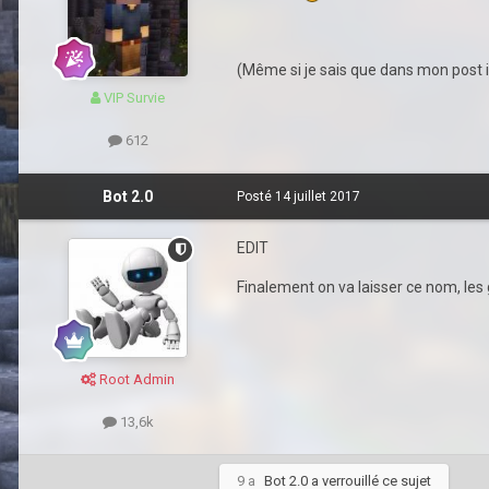
(Même si je sais que dans mon post i
VIP Survie
612
Bot 2.0
Posté
14 juillet 2017
EDIT
Finalement on va laisser ce nom, les
Root Admin
13,6k
9 a
Bot 2.0
a verrouillé ce sujet