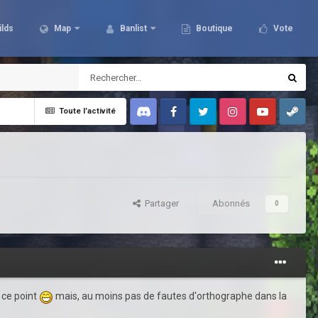
ilds
Map
Banlist
Boutique
Vote
Toute l’activité
Discord
Facebook
Twitter
Instagram
Youtube
Steam
Partager
Abonnés
0
r ce point
mais, au moins pas de fautes d'orthographe dans la