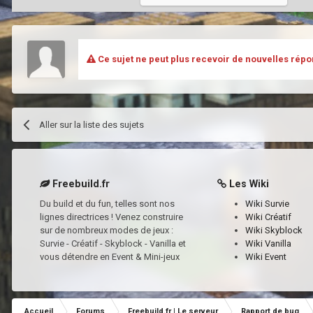
Ce sujet ne peut plus recevoir de nouvelles répo
Aller sur la liste des sujets
Freebuild.fr
Les Wiki
Du build et du fun, telles sont nos
Wiki Survie
lignes directrices ! Venez construire
Wiki Créatif
sur de nombreux modes de jeux :
Wiki Skyblock
Survie - Créatif - Skyblock - Vanilla et
Wiki Vanilla
vous détendre en Event & Mini-jeux
Wiki Event
Accueil
Forums
Freebuild.fr | Le serveur
Rapport de bug