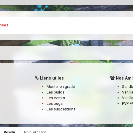
nses.
Liens utiles
Nos Ami
Monter en grade
Sand
Les builds
Vanill
Les events
Vanill
Les bugs
PVP-FA
Les suggestions
Résolu
Nom kit "clay"