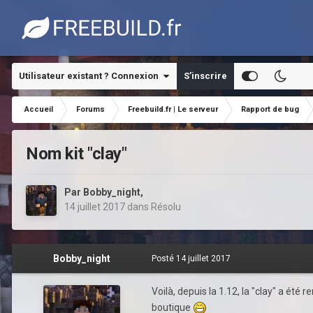
Utilisateur existant ? Connexion
S’inscrire
Accueil
Forums
Freebuild.fr | Le serveur
Rapport de bug
Nom kit "clay"
Par
Bobby_night
,
14 juillet 2017
dans
Résolu
Bobby_night
Posté
14 juillet 2017
Voilà, depuis la 1.12, la "clay" a été
boutique