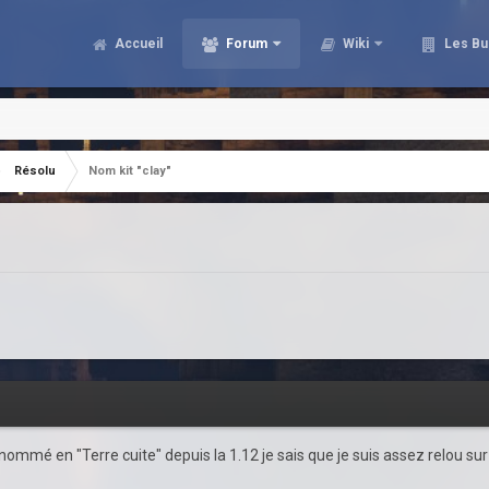
Accueil
Forum
Wiki
Les Bu
Résolu
Nom kit "clay"
 renommé en "Terre cuite" depuis la 1.12 je sais que je suis assez relou su