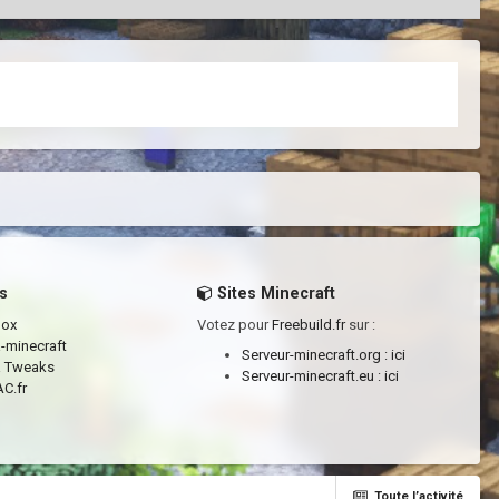
s
Sites Minecraft
box
Votez pour
Freebuild.fr
sur :
a-minecraft
Serveur-minecraft.org :
ici
a Tweaks
Serveur-minecraft.eu :
ici
C.fr
Toute l’activité