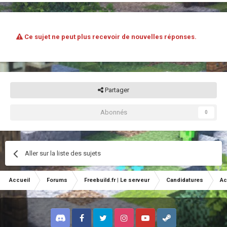
Ce sujet ne peut plus recevoir de nouvelles réponses.
Partager
Abonnés
0
Aller sur la liste des sujets
Accueil
Forums
Freebuild.fr | Le serveur
Candidatures
Ac
Discord
Facebook
Twitter
Instagram
Youtube
Steam