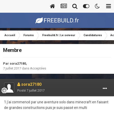
Accueil
Forums
Freebuild.fr | Le serveur
Candidatures
Ac
Membre
Par
sora27180
,
7 juillet 2017
dans
Acceptées
sora27180
Posté
7 juillet 2017
1 j’ai commencé par une aventure solo dans minecraft en faisant
de grandes constructions puis je suis passé en multi