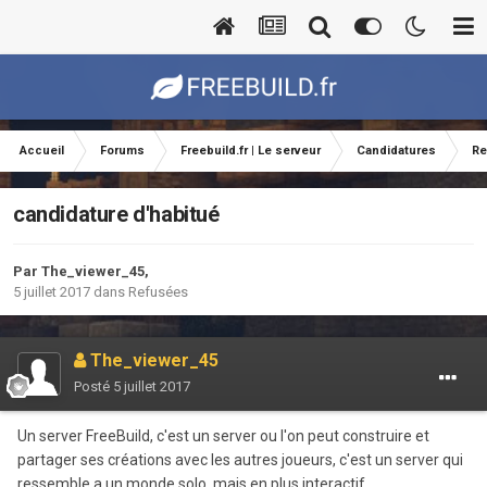
Accueil
Forums
Freebuild.fr | Le serveur
Candidatures
Re
candidature d'habitué
Par
The_viewer_45
,
5 juillet 2017
dans
Refusées
The_viewer_45
Posté
5 juillet 2017
Un server FreeBuild, c'est un server ou l'on peut construire et
partager ses créations avec les autres joueurs, c'est un server qui
ressemble a un monde solo, mais en plus interactif.