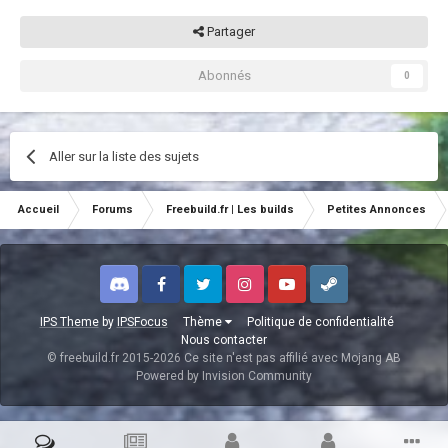
Partager
Abonnés
0
Aller sur la liste des sujets
Accueil
Forums
Freebuild.fr | Les builds
Petites Annonces
Discord
Facebook
Twitter
Instagram
Youtube
Steam
IPS Theme
by
IPSFocus
Thème
Politique de confidentialité
Nous contacter
© freebuild.fr 2015-2026 Ce site n'est pas affilié avec Mojang AB
Powered by Invision Community