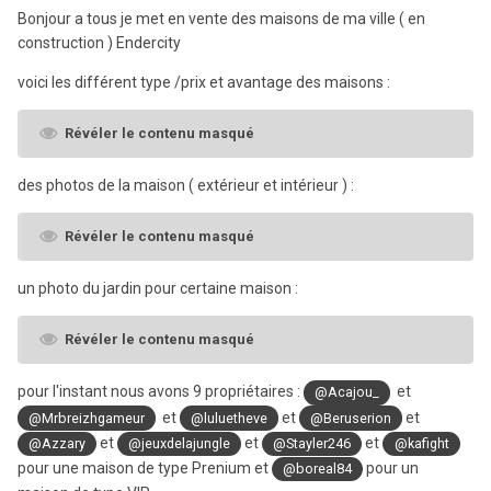
Bonjour a tous je met en vente des maisons de ma ville ( en
construction ) Endercity
voici les différent type /prix et avantage des maisons :
Révéler le contenu masqué
des photos de la maison ( extérieur et intérieur ) :
Révéler le contenu masqué
un photo du jardin pour certaine maison :
Révéler le contenu masqué
pour l'instant nous avons 9 propriétaires :
et
@Acajou_
et
et
et
@Mrbreizhgameur
@luluetheve
@Beruserion
et
et
et
@Azzary
@jeuxdelajungle
@Stayler246
@kafight
pour une maison de type Prenium et
pour un
@boreal84