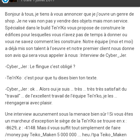
Bonjour à tous, je tiens à vous annoncer que je j'ouvre un genre de
shop. Je ne vais non pas y vendre des objets mais mon service.
Spécialisé dans le build Tei'n'Ko vous propose de construire le
édifices pour lesquelles vous n'avez pas de temps à donner ou
vous ne savez comment les construire. Notre équipe (moi et moi)
a déjà mis son talent à l'oeuvre et notre premier client nous donne
son avis qui sera vous appeler à nous : Interview de Cyber_Jer.
-Cyber_Jer : Le flingue c'est obligé ?
-Tei'n'Ko : c'est pour que tu dises bien ton texte.
-Cyber_Jer : ok ... Alors oui je suis ... très ... très très satisfait du
"travail" ... de l'excellent travail de l'équipe Tei'n'ko, je les ...
réengagerai avec plaisir.
Une interview aucunement sous la menace bien sûr ! Si vous êtes
un marcheur d'exception le siège de la Tei'n'Ko se trouve en x :
-8629; z : -4148. Mais il vous suffit tout simplement de faire
/money pay Teiko_Maken 5 000 000 .... heu /tpa Teiko_Maken