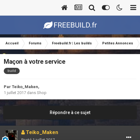
Accueil
Forums
Freebuild.fr | Les builds
Petites Annonces
Maçon à votre service
build
Par
Teiko_Maken
,
1 juillet 2017
dans
Shop
Répondre à ce sujet
Teiko_Maken
Posté
1 juillet 2017