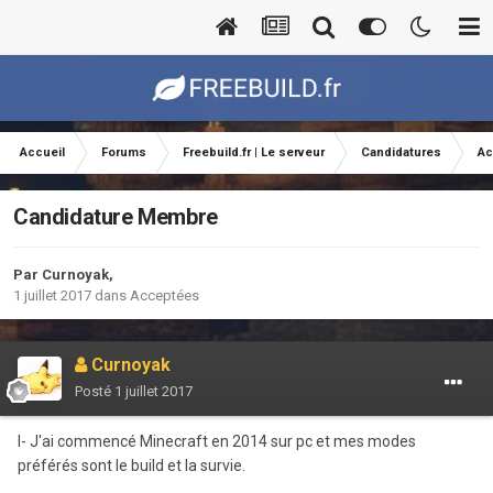
Accueil
Forums
Freebuild.fr | Le serveur
Candidatures
Ac
Candidature Membre
Par
Curnoyak
,
1 juillet 2017
dans
Acceptées
Curnoyak
Posté
1 juillet 2017
I- J'ai commencé Minecraft en 2014 sur pc et mes modes
préférés sont le build et la survie.