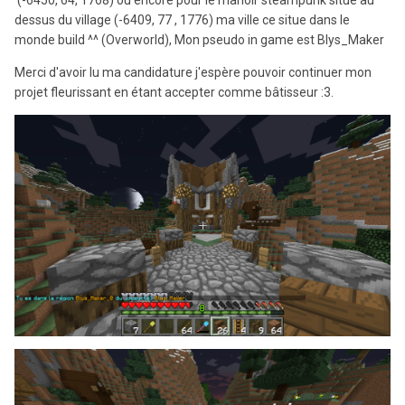
dessus du village (-6409, 77 , 1776) ma ville ce situe dans le
monde build ^^ (Overworld), Mon pseudo in game est Blys_Maker
Merci d'avoir lu ma candidature j'espère pouvoir continuer mon
projet fleurissant en étant accepter comme bâtisseur :3.