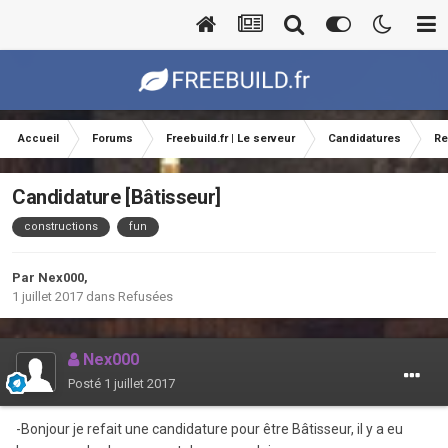
Accueil
Forums
Freebuild.fr | Le serveur
Candidatures
Re
Candidature [Bâtisseur]
constructions
fun
Par
Nex000
,
1 juillet 2017
dans
Refusées
Nex000
Posté
1 juillet 2017
-Bonjour je refait une candidature pour être Bâtisseur, il y a eu