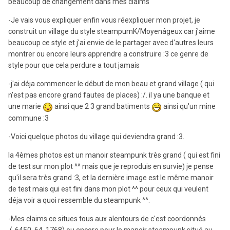
beaucoup de changement dans mes claims
-Je vais vous expliquer enfin vous réexpliquer mon projet, je
construit un village du style steampumK/Moyenâgeux car j'aime
beaucoup ce style et j'ai envie de le partager avec d'autres leurs
montrer ou encore leurs apprendre a construire :3 ce genre de
style pour que cela perdure a tout jamais
-j'ai déja commencer le début de mon beau et grand village ( qui
n'est pas encore grand fautes de places) :/. il ya une banque et
une marie
ainsi que 2 3 grand batiments
ainsi qu'un mine
commune :3
-Voici quelque photos du village qui deviendra grand :3.
la 4èmes photos est un manoir steampunk très grand ( qui est fini
de test sur mon plot ^^ mais que je reproduis en survie) je pense
qu'il sera très grand :3, et la dernière image est le même manoir
de test mais qui est fini dans mon plot ^^ pour ceux qui veulent
déja voir a quoi ressemble du steampunk ^^.
-Mes claims ce situes tous aux alentours de c'est coordonnés
(-6450, 64, 1768) ou encore pour le manoir steampunk situé au