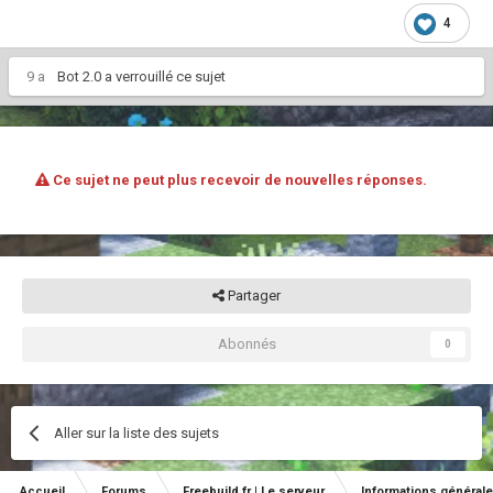
4
9 a
Bot 2.0
a verrouillé ce sujet
Ce sujet ne peut plus recevoir de nouvelles réponses.
Partager
Abonnés
0
Aller sur la liste des sujets
Accueil
Forums
Freebuild.fr | Le serveur
Informations général