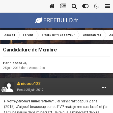
Accueil
Forums
Freebuild.fr | Le serveur
Candidatures
Ac
Candidature de Membre
Par
nicoco123
,
25 juin 2017
dans
Acceptées
nicoco123
Posté
25 juin 2017
I- Votre parcours minecraftien?:
J'ai minecraft depuis 2 ans
(2015). J'ai joué beaucoup sur du PVP mais je me suis lassé et j'ai
fait une pause dans minecraft. Je rejoue a minecraft depuis