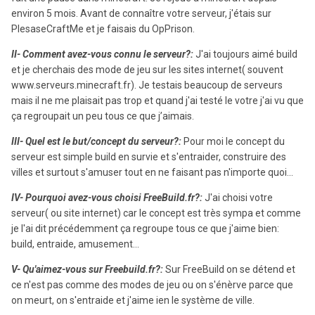
environ 5 mois. Avant de connaître votre serveur, j'étais sur
PlesaseCraftMe et je faisais du OpPrison.
II- Comment avez-vous connu le serveur?:
J'ai toujours aimé build
et je cherchais des mode de jeu sur les sites internet( souvent
www.serveurs.minecraft.fr). Je testais beaucoup de serveurs
mais il ne me plaisait pas trop et quand j'ai testé le votre j'ai vu que
ça regroupait un peu tous ce que j’aimais.
III- Quel est le but/concept du serveur?:
Pour moi le concept du
serveur est simple build en survie et s'entraider, construire des
villes et surtout s'amuser tout en ne faisant pas n'importe quoi...
IV- Pourquoi avez-vous choisi FreeBuild.fr?:
J'ai choisi votre
serveur( ou site internet) car le concept est très sympa et comme
je l'ai dit précédemment ça regroupe tous ce que j'aime bien:
build, entraide, amusement...
V- Qu'aimez-vous sur Freebuild.fr?:
Sur FreeBuild on se détend et
ce n'est pas comme des modes de jeu ou on s'énèrve parce que
on meurt, on s'entraide et j'aime ien le système de ville.