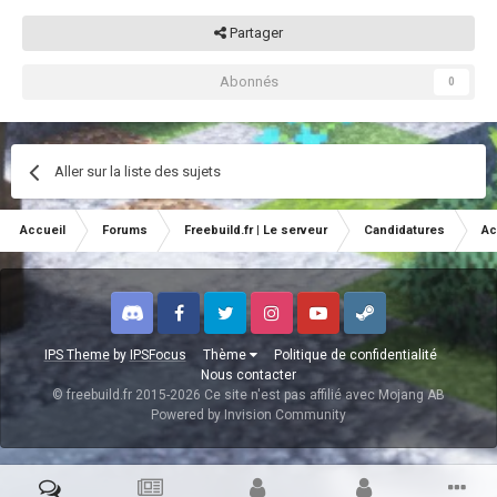
Partager
Abonnés
0
Aller sur la liste des sujets
Accueil
Forums
Freebuild.fr | Le serveur
Candidatures
Ac
Discord
Facebook
Twitter
Instagram
Youtube
Steam
IPS Theme
by
IPSFocus
Thème
Politique de confidentialité
Nous contacter
© freebuild.fr 2015-2026 Ce site n'est pas affilié avec Mojang AB
Powered by Invision Community