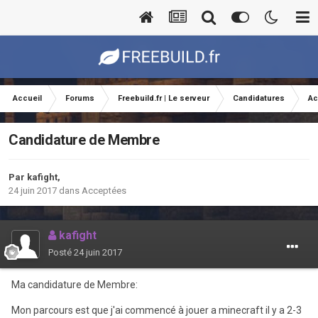
Accueil
Forums
Freebuild.fr | Le serveur
Candidatures
Ac
Candidature de Membre
Par
kafight
,
24 juin 2017
dans
Acceptées
kafight
Posté
24 juin 2017
Ma candidature de Membre:
Mon parcours est que j'ai commencé à jouer a minecraft il y a 2-3