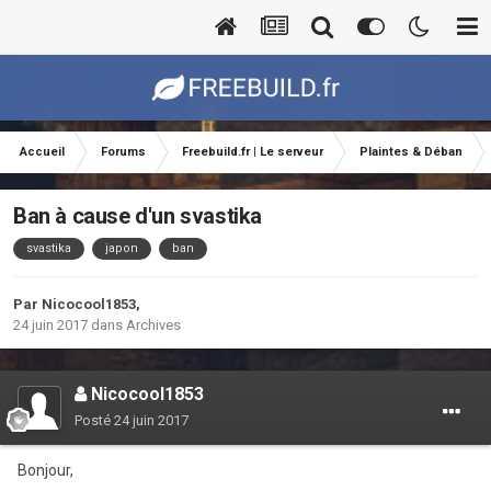
Accueil
Forums
Freebuild.fr | Le serveur
Plaintes & Déban
Ban à cause d'un svastika
svastika
japon
ban
Par
Nicocool1853
,
24 juin 2017
dans
Archives
Nicocool1853
Posté
24 juin 2017
Bonjour,