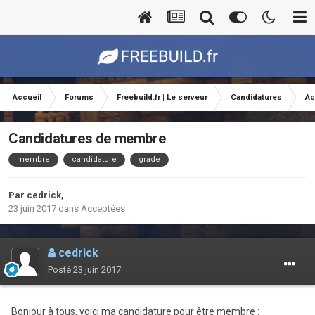
Accueil
Forums
Freebuild.fr | Le serveur
Candidatures
Ac
Candidatures de membre
membre
candidature
grade
Par
cedrick
,
23 juin 2017
dans
Acceptées
cedrick
Posté
23 juin 2017
Bonjour à tous, voici ma candidature pour être membre :