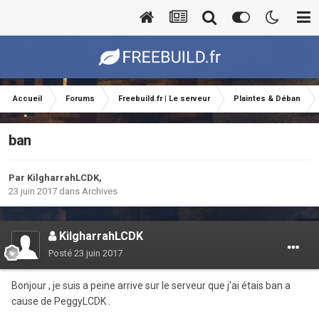
Accueil
Forums
Freebuild.fr | Le serveur
Plaintes & Déban
ban
Par
KilgharrahLCDK
,
23 juin 2017
dans
Archives
KilgharrahLCDK
Posté
23 juin 2017
Bonjour , je suis a peine arrive sur le serveur que j'ai étais ban a
cause de PeggyLCDK .