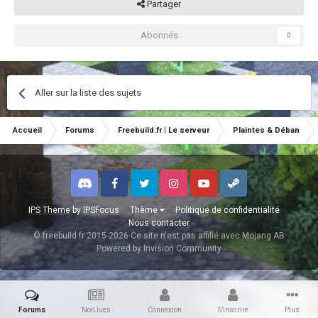
Partager
Abonnés
0
Aller sur la liste des sujets
Accueil
Forums
Freebuild.fr | Le serveur
Plaintes & Déban
Discord
Facebook
Twitter
Instagram
Youtube
Steam
IPS Theme
by
IPSFocus
Thème
Politique de confidentialité
Nous contacter
© freebuild.fr 2015-2026 Ce site n'est pas affilié avec Mojang AB
Powered by Invision Community
Forums
Non lues
Connexion
S’inscrire
Plus