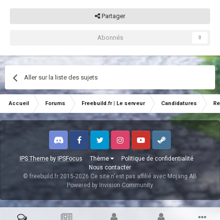
Partager
Abonnés
0
Aller sur la liste des sujets
Accueil
Forums
Freebuild.fr | Le serveur
Candidatures
Re
Discord
Facebook
Twitter
Instagram
Youtube
Steam
IPS Theme
by
IPSFocus
Thème
Politique de confidentialité
Nous contacter
© freebuild.fr 2015-2026 Ce site n'est pas affilié avec Mojang AB
Powered by Invision Community