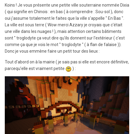
Koins ! Je vous présente une petite ville souterraine nommée Dixia
( qui signifie en Chinois : en bas ( à comprendre : Sou-sol ), donc
oui j'assume totalement le faites que la ville s'appelle " En Bas ".
La ville est sous terre ( Wow merci Azzary je croyais que c'était
une ville dans les nuages ! ), mais attention certains bâtiments
sont " troglodyte ça veut dire qu'ils donnent sur l'extérieur ( c'est
comme ça que je vois le mot " troglodyte " ( à flan de falaise )).
Donc je vous emmène faire un petit tour des lieux :
Tout d'abord on à la mairie ( je sais pas si elle est encore définitive,
parcequ’elle est vraiment petite
) :