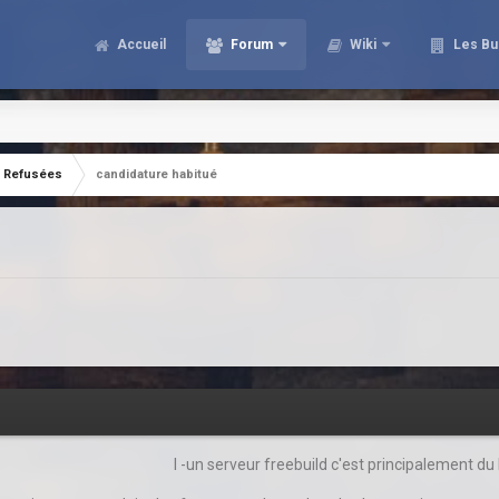
Accueil
Forum
Wiki
Les Bu
Refusées
candidature habitué
I -un serveur freebuild c'est principalement du 