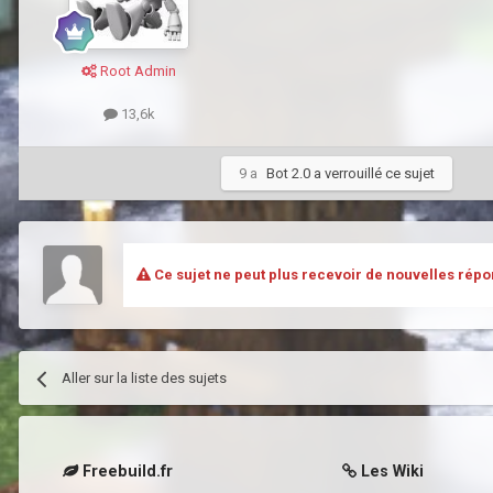
Root Admin
13,6k
9 a
Bot 2.0
a verrouillé ce sujet
Ce sujet ne peut plus recevoir de nouvelles répo
Aller sur la liste des sujets
Freebuild.fr
Les Wiki