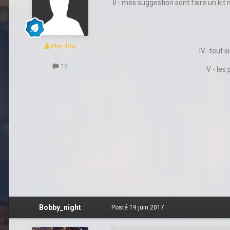
II - mes suggestion sont faire un kit
Membre
IV -tout 
12
V - les
Bobby_night
Posté
19 juin 2017