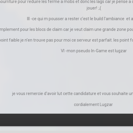
 nourriture pour reduire les ferme a mobs et donc les lags car je pense 
jouer! :,(
III -ce qui m pousser a rester c'est le build l'ambiance et a
simplement pour les blocs de claim car je veut claim une grande zone pou
 point faible je n'en trouve pas pour moi ce serveur est parfait. les point 
VI -mon pseudo In-Game est lugzar
je vous remercie d'avoir lut cette candidature et vous souhaite 
cordialement Lugzar