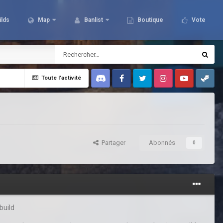
ilds
Map
Banlist
Boutique
Vote
Toute l’activité
Discord
Facebook
Twitter
Instagram
Youtube
Steam
Partager
Abonnés
0
build