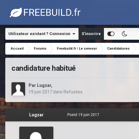
Utilisateur existant ? Connexion
S’inscrire
Accueil
Forums
Freebuild.fr | Le serveur
Candidatures
candidature habitué
Par
Lugzar
,
19 juin 2017
dans
Refusées
Lugzar
Posté
19 juin 2017