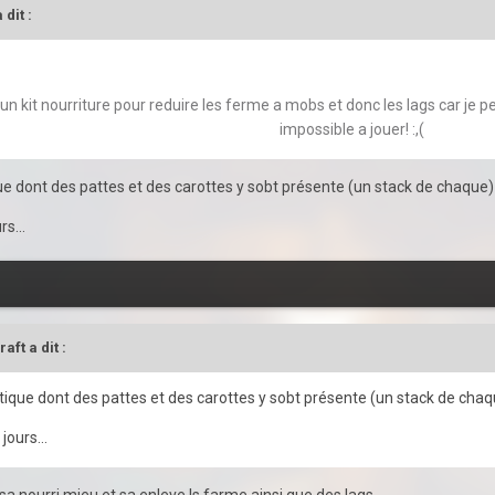
 dit :
 un kit nourriture pour reduire les ferme a mobs et donc les lags car je 
impossible a jouer! :,(
ique dont des pattes et des carottes y sobt présente (un stack de chaque) 
rs...
raft
a dit :
boutique dont des pattes et des carottes y sobt présente (un stack de chaqu
jours...
 sa nourri mieu et sa enleve ls farme ainsi que des lags