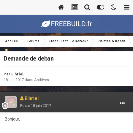
Accueil
Forums
Freebuild.fr | Le serveur
Plaintes & Déban
Demande de deban
Par
Elhriel
,
18 juin 2017
dans
Archives
Elhriel
Posté
18 juin 2017
Bonjour,