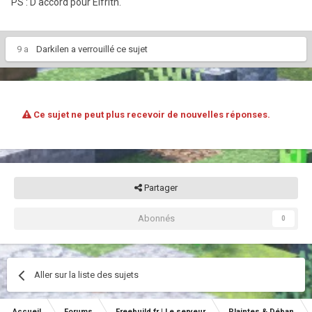
PS : D'accord pour Elfrith.
9 a
Darkilen
a verrouillé ce sujet
Ce sujet ne peut plus recevoir de nouvelles réponses.
Partager
Abonnés
0
Aller sur la liste des sujets
Accueil
Forums
Freebuild.fr | Le serveur
Plaintes & Déban