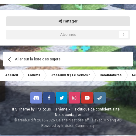
Partager
Abonnés
0
Aller sur la liste des sujets
Accueil
Forums
Freebuild.fr | Le serveur
Candidatures
Ac
Discord
Facebook
Twitter
Instagram
Youtube
Steam
IPS Theme
by
IPSFocus
Thème
Politique de confidentialité
Nous contacter
© freebuild.fr 2015-2026 Ce site n'est pas affilié avec Mojang AB
Powered by Invision Community