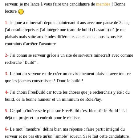
serveur, je me lance à vous faire une candidature de
membre
! Bonne
lecture
1-
Je joue à minecraft depuis maintenant 4 ans avec une pause de 2 ans,
j'ai ensuite repris et j'ai intégré une team de build (Lastaria) où je me
plaisais mais suite aux études différentes de chacuns nous avons été
contraints d'arrêter l'avanture.
2-
J'ai connu se serveur grâce à un site de serveurs minecraft avec comme
recherche "Build" .
3-
Le but du serveur est de créer un environnement plaisant avec tout ce
que les joueurs construisent ! Donc le build !
4-
J'ai choisi FreeBuild car toute les choses que je recherchais y été : du
build, de la bonne humeur et un minimum de RolePlay.
5-
Ce qui m'intéresse le plus sur FreeBuild c'est bien sûr le Build ! J'ai
déjà un projet et un endroit pour le réaliser.
6-
Le mot "membre" défini bien ma réponse : faire partit intégral du
serveur et ne pas être qu'un "simple" joueur. Si je fait cette candidature