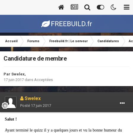
Accueil
Forums
Freebuild.fr | Le serveur
Candidatures
Ac
Candidature de membre
Par
Swelex
,
17 juin 2017
dans
Acceptées
Swelex
Posté
17 juin 2017
Salut !
Ayant terminé le quizz il y a quelques jours et vu la bonne humeur du