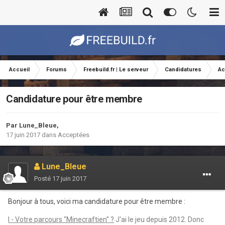
Accueil
Forums
Freebuild.fr | Le serveur
Candidatures
Ac
Candidature pour être membre
Par
Lune_Bleue
,
17 juin 2017
dans
Acceptées
Lune_Bleue
Posté
17 juin 2017
Bonjour à tous, voici ma candidature pour être membre :
I - Votre parcours "Minecraftien" ?
J'ai le jeu depuis 2012. Donc