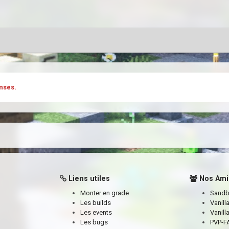
nses.
Liens utiles
Nos Ami
Monter en grade
Sand
Les builds
Vanill
Les events
Vanill
Les bugs
PVP-FA