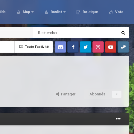
ilds
Map
Banlist
Boutique
Vote
Toute l’activité
Discord
Facebook
Twitter
Instagram
Youtube
Steam
Partager
Abonnés
0