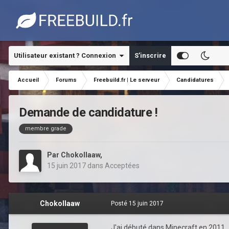
Utilisateur existant ? Connexion
S’inscrire
Accueil
Forums
Freebuild.fr | Le serveur
Candidatures
Demande de candidature !
membre grade
Par
Chokollaaw
,
15 juin 2017
dans
Acceptées
Chokollaaw
Posté
15 juin 2017
J'ai débuté dans Minecraft en 2011.