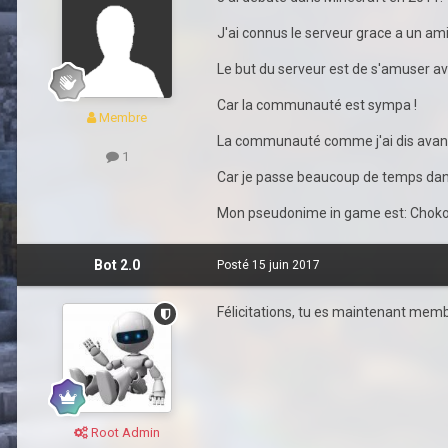
J'ai connus le serveur grace a un 
Le but du serveur est de s'amuser ava
Car la communauté est sympa !
Membre
La communauté comme j'ai dis avant 
1
Car je passe beaucoup de temps dans
Mon pseudonime in game est: Choko
Bot 2.0
Posté
15 juin 2017
Félicitations, tu es maintenant membr
Root Admin