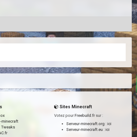
s
Sites Minecraft
box
Votez pour
Freebuild.fr
sur :
a-minecraft
Serveur-minecraft.org :
ici
a Tweaks
Serveur-minecraft.eu :
ici
C.fr