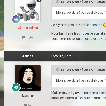
Le 12/06/2017 à 20:17,
PiLeMa
Moi j'ai perdu 20 paires d'elytras
Je n'y crois pas une seule seconde
Root Admin
Pour bien faire les choses je suis all
13,6k
gens comme toi qu'on essaye de vite 
Azmite
Posté
12 juin 2017
Le 12/06/2017 à 20:17,
PiLeMa
Moi j'ai perdu 20 paires d'elytras
Mais mdrr, si il y avait des items co
Joueur
stack de diams xD) et puis le staff e
57