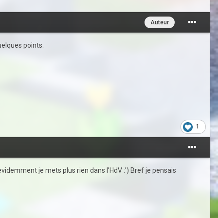
Auteur
uelques points.
1
idemment je mets plus rien dans l'HdV :') Bref je pensais