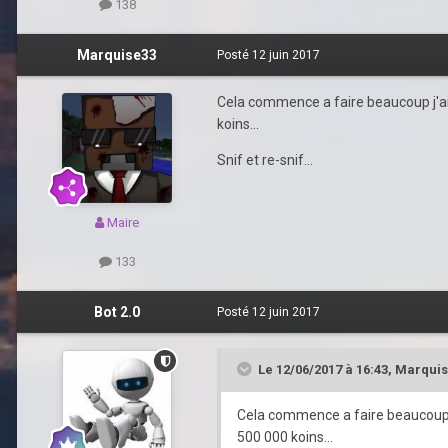
138
Marquise33
Posté
12 juin 2017
Cela commence a faire beaucoup j'ai p
koins...
Snif et re-snif...
Maire
133
Bot 2.0
Posté
12 juin 2017
Le 12/06/2017 à 16:43,
Marquis
Cela commence a faire beaucoup j'a
500 000 koins...