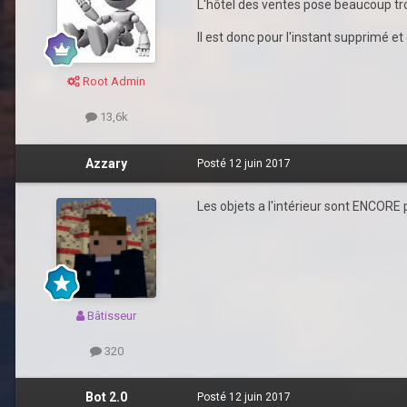
L'hôtel des ventes pose beaucoup tr
Il est donc pour l'instant supprimé e
Root Admin
13,6k
Azzary
Posté
12 juin 2017
Les objets a l'intérieur sont ENCORE
Bâtisseur
320
Bot 2.0
Posté
12 juin 2017