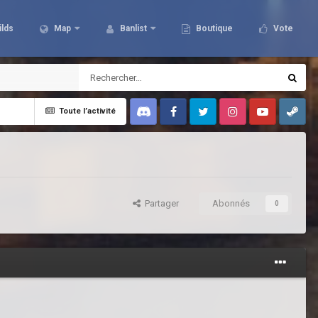
ilds
Map
Banlist
Boutique
Vote
Toute l’activité
Discord
Facebook
Twitter
Instagram
Youtube
Steam
Partager
Abonnés
0