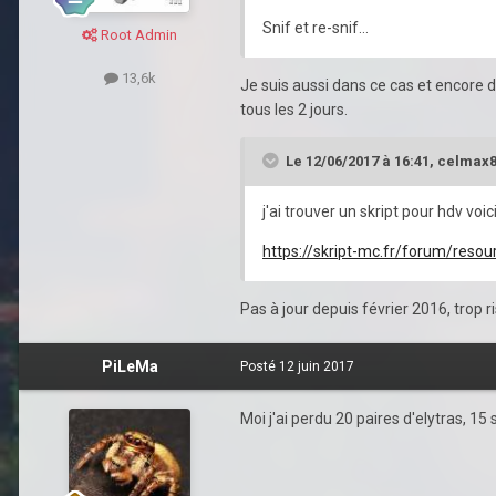
Snif et re-snif...
Root Admin
13,6k
Je suis aussi dans ce cas et encore d
tous les 2 jours.
Le 12/06/2017 à 16:41,
celmax
j'ai trouver un skript pour hdv voici
https://skript-mc.fr/forum/resou
Pas à jour depuis février 2016, trop r
PiLeMa
Posté
12 juin 2017
Moi j'ai perdu 20 paires d'elytras, 15