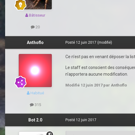
Bâtisseur
20
Anthoflo
Posté
12 juin 2017
(modifié)
Ce n'est pas en venant déposer la list
Le staff est conscient des conséque
n'apportera aucune modification.
Modifié
12 juin 2017
par Anthoflo
Habitué
315
Bot 2.0
Posté
12 juin 2017