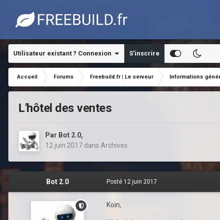
Utilisateur existant ? Connexion
S’inscrire
Accueil
Forums
Freebuild.fr | Le serveur
Informations géné
L'hôtel des ventes
Par
Bot 2.0
,
12 juin 2017
dans
Archives
Bot 2.0
Posté
12 juin 2017
Koin,