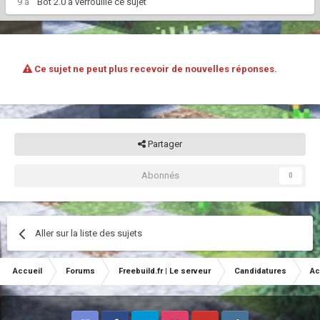
9 a
Bot 2.0
a verrouillé ce sujet
Ce sujet ne peut plus recevoir de nouvelles réponses.
Partager
Abonnés
0
Aller sur la liste des sujets
Accueil
Forums
Freebuild.fr | Le serveur
Candidatures
Ac