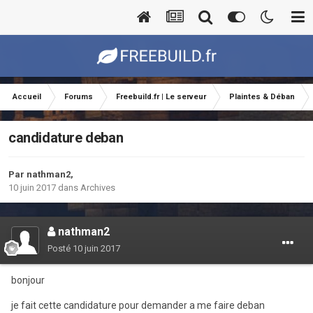
Accueil
Forums
Freebuild.fr | Le serveur
Plaintes & Déban
candidature deban
Par
nathman2
,
10 juin 2017
dans
Archives
nathman2
Posté
10 juin 2017
bonjour
je fait cette candidature pour demander a me faire deban