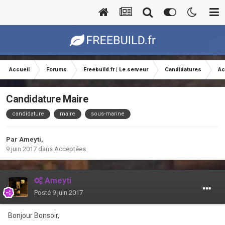
Accueil
Forums
Freebuild.fr | Le serveur
Candidatures
Ac
Candidature Maire
candidature
maire
sous-marine
Par
Ameyti
,
9 juin 2017
dans
Acceptées
Ameyti
Posté
9 juin 2017
Bonjour Bonsoir,