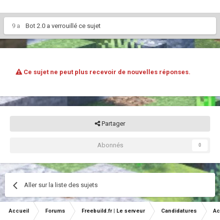
9 a
Bot 2.0
a verrouillé ce sujet
Ce sujet ne peut plus recevoir de nouvelles réponses.
Partager
Abonnés
0
Aller sur la liste des sujets
Accueil
Forums
Freebuild.fr | Le serveur
Candidatures
Ac