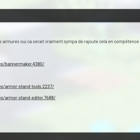
tes armures oui ca serait vraiment sympa de rajoute cela en compétence
ces/bannermaker.4380/
es/armor-stand-tools.2237/
es/armor-stand-editor.7688/