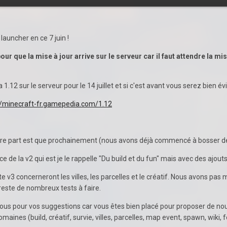
launcher en ce 7 juin !
ur que la mise à jour arrive sur le serveur car il faut attendre la mi
12 sur le serveur pour le 14 juillet et si c'est avant vous serez bien
//minecraft-fr.gamepedia.com/1.12
aire part est que prochainement (nous avons déjà commencé à bosser des
ice de la v2 qui est je le rappelle "Du build et du fun" mais avec des ajo
e v3 concerneront les villes, les parcelles et le créatif. Nous avons pas m
 reste de nombreux tests à faire.
 vous pour vos suggestions car vous êtes bien placé pour proposer de no
ines (build, créatif, survie, villes, parcelles, map event, spawn, wiki, f