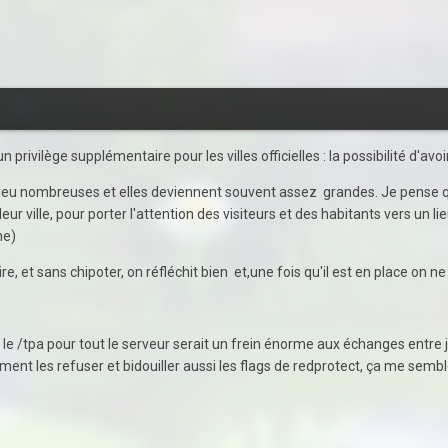
privilège supplémentaire pour les villes officielles : la possibilité d'avoi
nt peu nombreuses et elles deviennent souvent assez grandes. Je pense q
leur ville, pour porter l'attention des visiteurs et des habitants vers un
ne)
re, et sans chipoter, on réfléchit bien et,une fois qu'il est en place on n
 le /tpa pour tout le serveur serait un frein énorme aux échanges entre 
ent les refuser et bidouiller aussi les flags de redprotect, ça me sembl