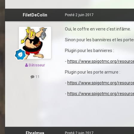
FiletDeColin
Posté
2 juin 2017
Oui, le coffre en verre c'est infâme.
Sinon pour les bannières et les por
Plugin pour les bannieres :
-
https://www.spigotmc.org/resour
Bâtisseur
Plugin pour les porte armure :
11
-
https://www.spigotmc.org/resourc
-
https://www.spigotmc.org/resourc
Ebrelmya
Posté
2 juin 2017