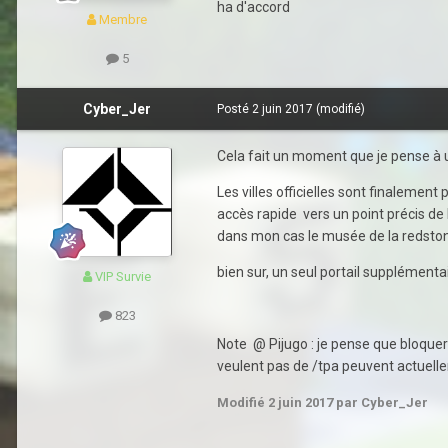
ha d'accord
Membre
5
Cyber_Jer
Posté
2 juin 2017
(modifié)
Cela fait un moment que je pense à un 
Les villes officielles sont finaleme
accès rapide vers un point précis de 
dans mon cas le musée de la redsto
bien sur, un seul portail supplémentai
VIP Survie
823
Note @ Pijugo : je pense que bloquer
veulent pas de /tpa peuvent actuellem
Modifié
2 juin 2017
par Cyber_Jer