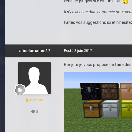
liens de plugins si c'est un ajout
Il n'y a aucune date annoncée pour cet
Faites vos suggestions ici et n'hésit
alicelamalice17
Posté
2 juin 2017
Bonjour je vous propose de faire de
Membre
5