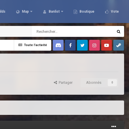
ilds
Map
Banlist
Boutique
Vote
Toute l’activité
Discord
Facebook
Twitter
Instagram
Youtube
Steam
Partager
Abonnés
0