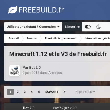
Utilisateur existant ? Connexion
S’inscrire
Accueil
Forums
Freebuild.fr | Le serveur
Informations géné
Minecraft 1.12 et la V3 de Freebuild.fr
Par
Bot 2.0
,
2 juin 2017
dans
Archives
1
2
3
4
5
SUIVANT
Page 1 sur 5
Bot 2.0
Posté
2 juin 2017