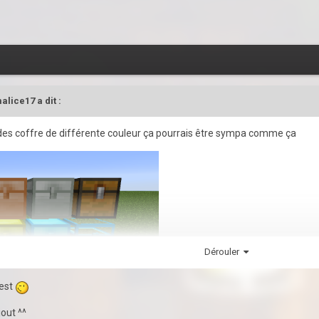
malice17
a dit :
 des coffre de différente couleur ça pourrais être sympa comme ça
Dérouler
hest
out ^^