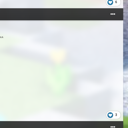
6
 ^^
3