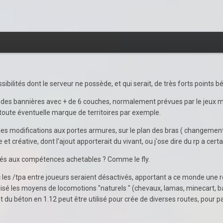
ibilités dont le serveur ne possède, et qui serait, de très forts points b
 des bannières avec + de 6 couches, normalement prévues par le jeux ma
 toute éventuelle marque de territoires par exemple.
 des modifications aux portes armures, sur le plan des bras ( changement
t créative, dont l'ajout apporterait du vivant, ou j'ose dire du rp a certai
ités aux compétences achetables ? Comme le fly.
les /tpa entre joueurs seraient désactivés, apportant a ce monde une 
isé les moyens de locomotions "naturels " (chevaux, lamas, minecart, b
jout du béton en 1.12 peut être utilisé pour crée de diverses routes, pour