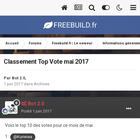
Accueil
Forums
Freebuild.fr | Le serveur
Informations général
Classement Top Vote mai 2017
Par
Bot 2.0
,
1 juin 2017
dans
Archives
Bot 2.0
Posté
1 juin 2017
Voici le top 10 des votes pour ce mois de mai :
1 :
@Kurieiwa