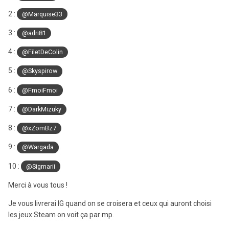
2 :
@Marquise33
3 :
@adri81
4 :
@FiletDeColin
5 :
@Skyspirow
6 :
@FmoiFmoi
7 :
@DarkMizuky
8 :
@xZomBz7
9 :
@Wargada
10 :
@Sigmarii
Merci à vous tous !
Je vous livrerai IG quand on se croisera et ceux qui auront choisi
les jeux Steam on voit ça par mp.