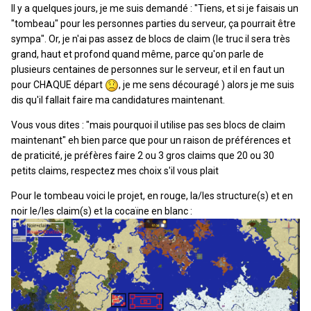
Il y a quelques jours, je me suis demandé : "Tiens, et si je faisais un
"tombeau" pour les personnes parties du serveur, ça pourrait être
sympa". Or, je n'ai pas assez de blocs de claim (le truc il sera très
grand, haut et profond quand même, parce qu'on parle de
plusieurs centaines de personnes sur le serveur, et il en faut un
pour CHAQUE départ
, je me sens découragé ) alors je me suis
dis qu'il fallait faire ma candidatures maintenant.
Vous vous dites : "mais pourquoi il utilise pas ses blocs de claim
maintenant" eh bien parce que pour un raison de préférences et
de praticité, je préfères faire 2 ou 3 gros claims que 20 ou 30
petits claims, respectez mes choix s'il vous plait
Pour le tombeau voici le projet, en rouge, la/les structure(s) et en
noir le/les claim(s) et la cocaïne en blanc :