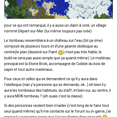
pour ce qui ont remarqué, il y a aussi un claim à coté, un village
nommé Départ-sur-Mer (lui même toujours pas créé)
Le tombeau ressemblera à un château sur l'eau (lol ça rime)
composé de plusieurs tours et d'une géante obélisque au
centre(le plan (dessiné sur Paint
) n'est pas très fiable, le
build ne sera pas aussi simple que ça quand même). Le matériau
principal est la Stone Brick, accompagné de Cobble du bois de
sapin et tout autre matériaux...
Pour ceux et celles qui se demandent ce qu'il y aura dans
l'obélisque (nan y'a personne qui se demande, ok...) eh bien il y
aura les tombeaux des habitués, du staff, et bien sur, au centre, il
y aura MON tombeau ? (eh ouais c'est la classe)
Si des personnes veulent bien m'aider (c'est long de le faire tout
seul quand même) qu'il me contacte sur le forum ou in-game, j'ai
proposé a personne parce que j'ai pas d'amis donc sivouplé