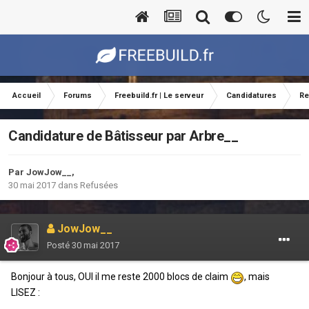
Accueil
Forums
Freebuild.fr | Le serveur
Candidatures
Re
Candidature de Bâtisseur par Arbre__
Par
JowJow__
,
30 mai 2017
dans
Refusées
JowJow__
Posté
30 mai 2017
Bonjour à tous, OUI il me reste 2000 blocs de claim
, mais
LISEZ :