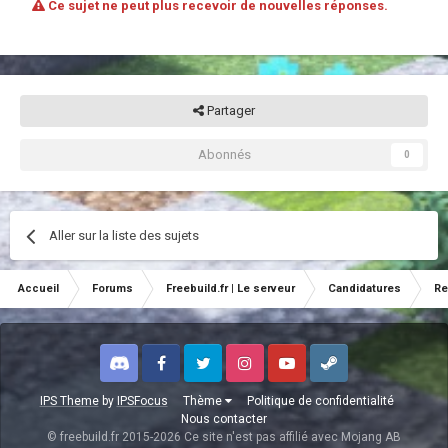
Ce sujet ne peut plus recevoir de nouvelles réponses.
Partager
Abonnés
0
Aller sur la liste des sujets
Accueil
Forums
Freebuild.fr | Le serveur
Candidatures
Re
Discord
Facebook
Twitter
Instagram
Youtube
Steam
IPS Theme
by
IPSFocus
Thème
Politique de confidentialité
Nous contacter
© freebuild.fr 2015-2026 Ce site n'est pas affilié avec Mojang AB