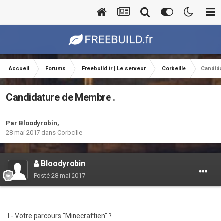
Accueil
Forums
Freebuild.fr | Le serveur
Corbeille
Candid
Candidature de Membre .
Par
Bloodyrobin
,
28 mai 2017
dans
Corbeille
Bloodyrobin
Posté
28 mai 2017
I
- Votre parcours "Minecraftien" ?