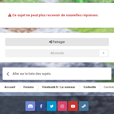
Ce sujet ne peut plus recevoir de nouvelles réponses.
Partager
Abonnés
0
Aller sur la liste des sujets
Accueil
Forums
Freebuild.fr | Le serveur
Corbeille
Candid
Discord
Facebook
Twitter
Instagram
Youtube
Steam