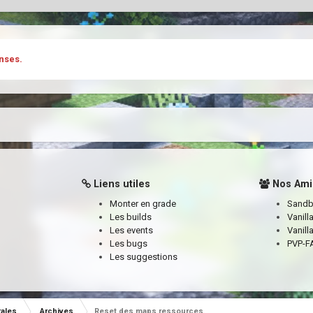
nses.
Liens utiles
Nos Ami
Monter en grade
Sand
Les builds
Vanill
Les events
Vanill
Les bugs
PVP-FA
Les suggestions
rales
Archives
Reset des maps ressources