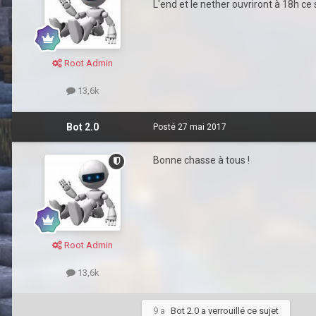
L'end et le nether ouvriront à 18h ce
Root Admin
13,6k
Bot 2.0
Posté
27 mai 2017
Bonne chasse à tous !
Root Admin
13,6k
9 a
Bot 2.0
a verrouillé ce sujet