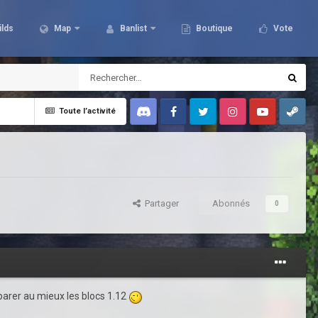
ilds
Map
Banlist
Boutique
Vote
Toute l’activité
Discord
Facebook
Twitter
Instagram
Youtube
Steam
Partager
Abonnés
0
arer au mieux les blocs 1.12