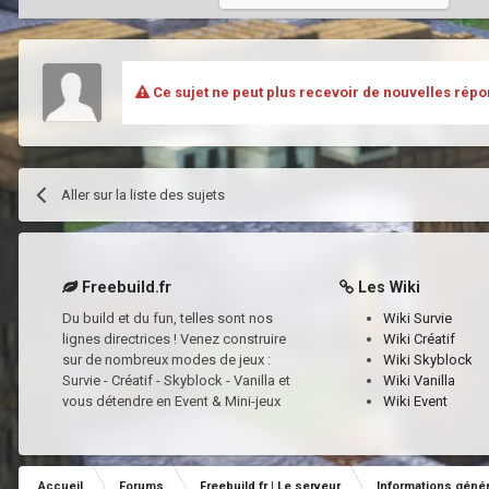
Ce sujet ne peut plus recevoir de nouvelles répo
Aller sur la liste des sujets
Freebuild.fr
Les Wiki
Du build et du fun, telles sont nos
Wiki Survie
lignes directrices ! Venez construire
Wiki Créatif
sur de nombreux modes de jeux :
Wiki Skyblock
Survie - Créatif - Skyblock - Vanilla et
Wiki Vanilla
vous détendre en Event & Mini-jeux
Wiki Event
Accueil
Forums
Freebuild.fr | Le serveur
Informations géné