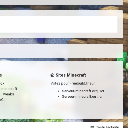
s
Sites Minecraft
box
Votez pour
Freebuild.fr
sur :
a-minecraft
Serveur-minecraft.org :
ici
a Tweaks
Serveur-minecraft.eu :
ici
C.fr
Toute l’activité