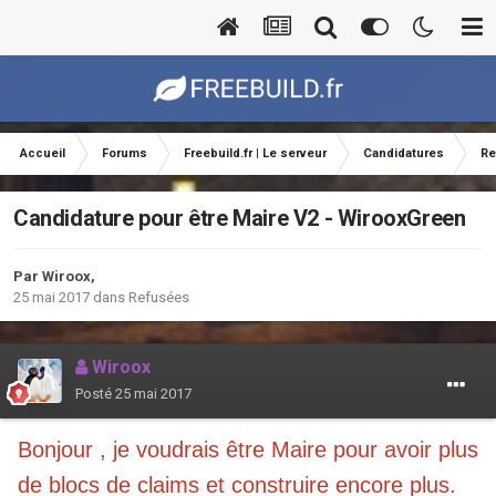
Accueil
Forums
Freebuild.fr | Le serveur
Candidatures
Re
Candidature pour être Maire V2 - WirooxGreen
Par
Wiroox
,
25 mai 2017
dans
Refusées
Wiroox
Posté
25 mai 2017
Bonjour , je voudrais être Maire pour avoir plus
de blocs de claims et construire encore plus.