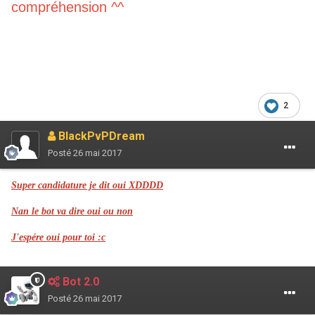
compréhension ^^
2
BlackPvPDream
Posté
26 mai 2017
Super candidature je dit oui XDDDD
Nan le bot va dire oui ou non
J'espére oui pour toi :c
Bot 2.0
Posté
26 mai 2017