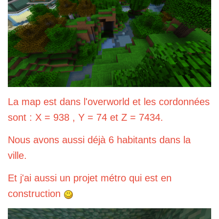
La map est dans l'overworld et les cordonnées
sont : X = 938 , Y = 74 et Z = 7434.
Nous avons aussi déjà 6 habitants dans la
ville.
Et j'ai aussi un projet métro qui est en
construction