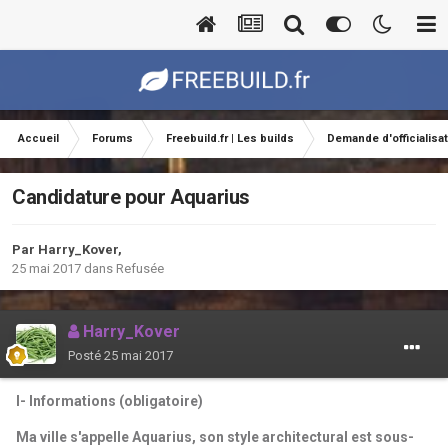
Accueil
Forums
Freebuild.fr | Les builds
Demande d'officialisa
Candidature pour Aquarius
Par
Harry_Kover
,
25 mai 2017
dans
Refusée
Harry_Kover
Posté
25 mai 2017
I- Informations (obligatoire)
Ma ville s'appelle Aquarius, son style
architectural est sous-