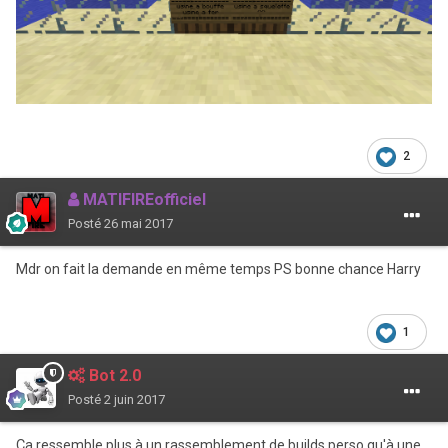
2
MATIFIREofficiel
Posté
26 mai 2017
Mdr on fait la demande en même temps PS bonne chance Harry
1
Bot 2.0
Posté
2 juin 2017
Ça ressemble plus à un rassemblement de builds perso qu'à une