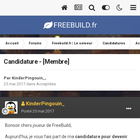
Accueil
Forums
Freebuild.fr | Le serveur
Candidatures
Ac
Candidature - [Membre]
Par
KinderPingouin_
,
25 mai 2017
dans
Acceptées
KinderPingouin_
Posté
25 mai 2017
Bonsoir chers joueur de FreeBuild,
Aujourd'hui, je vous fais part de ma
candidature pour devenir