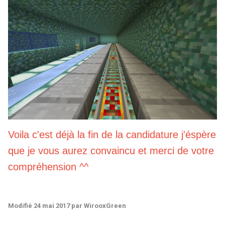
Voila c'est déjà la fin de la candidature j'éspère
que je vous aurez convaincu et merci de votre
compréhension ^^
Modifié
24 mai 2017
par WirooxGreen