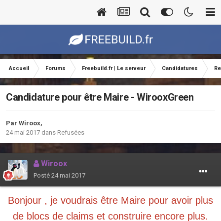
Accueil
Forums
Freebuild.fr | Le serveur
Candidatures
Re
Candidature pour être Maire - WirooxGreen
Par
Wiroox
,
24 mai 2017
dans
Refusées
Wiroox
Posté
24 mai 2017
Bonjour , je voudrais être Maire pour avoir plus
de blocs de claims et construire encore plus.