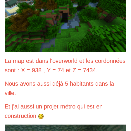
La map est dans l'overworld et les cordonnées
sont : X = 938 , Y = 74 et Z = 7434.
Nous avons aussi déjà 5 habitants dans la
ville.
Et j'ai aussi un projet métro qui est en
construction